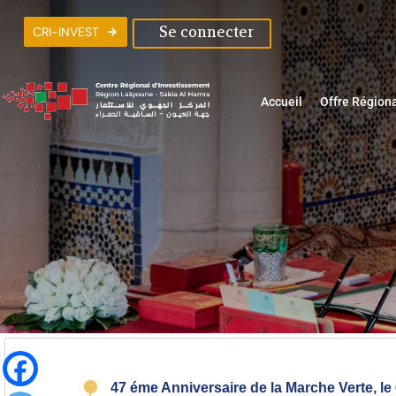
C
R
I
-
I
N
V
E
S
T
Se connecter
Accueil
Offre Région
47 éme Anniversaire de la Marche Verte, l