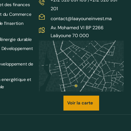
et des finances
201
e et du Commerce
contact@laayouneinvest.ma
e l’Insertion
Av. Mohamed VI BP 2266
Laâyoune 70 000
'énergie durable
le Développement
éveloppement de
n energétique et
le
Voir la carte