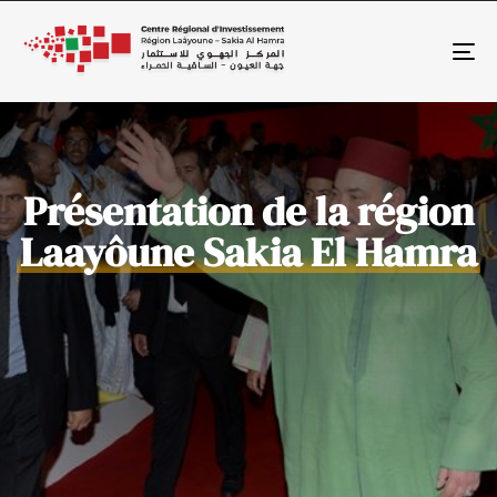
To
Présentation de la région
Laayôune Sakia El Hamra