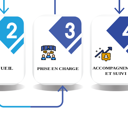
UEIL

ACCOMPAGNEM
PRISE EN CHARGE

           ET SUIVI
