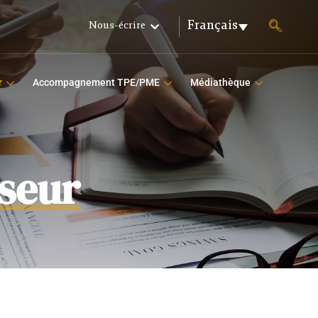
Français
Nous-écrire
r
Accompagnement TPE/PME
Médiathèque
sseur