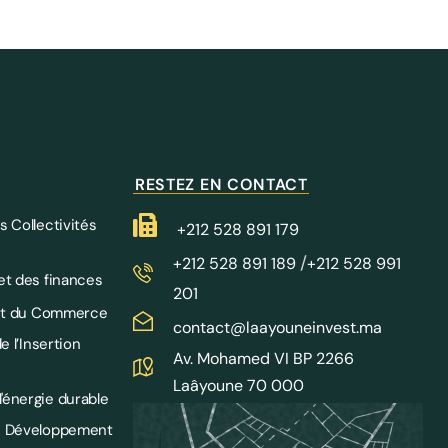
RESTEZ EN CONTACT
s Collectivités
+212 528 891 179
/
+212 528 891 189
+212 528 991
et des finances
201
e et du Commerce
contact@laayouneinvest.ma
e l’Insertion
Av. Mohamed VI BP 2266
Laâyoune 70 000
'énergie durable
le Développement