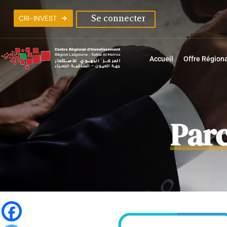
C
R
I
-
I
N
V
E
S
T
Se connecter
Accueil
Offre Région
Parc