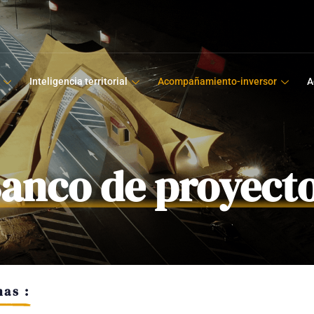
Inteligencia territorial
Acompañamiento-inversor
A
anco de proyect
as :