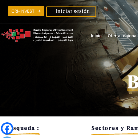
C
R
I
-
I
N
V
E
S
T
Iniciar sesión
Inicio
Oferta regional
B
Búsqueda :
Sectores y Ram