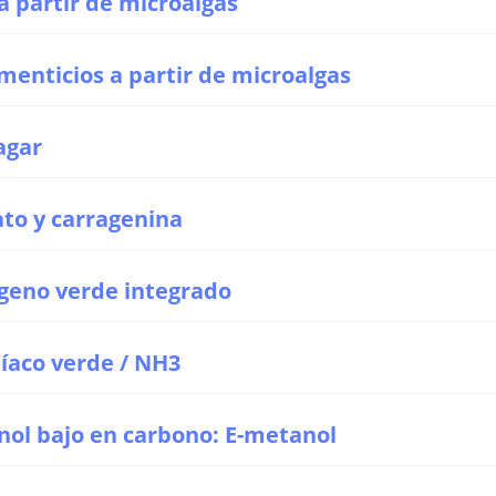
a partir de microalgas
menticios a partir de microalgas
agar
ato y carragenina
ógeno verde integrado
íaco verde / NH3
nol bajo en carbono: E-metanol