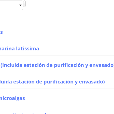
- Fillières -
- Bajo Fillières -
os
harina latissima
 (incluida estación de purificación y envasado
cluida estación de purificación y envasado)
microalgas