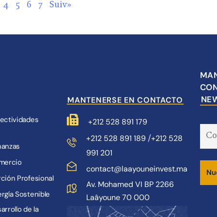
4
5
6
7
Suiv»
MAN
CON
NEW
MANTENERSE EN CONTACTO
lectividades
+212 528 891 179
/
+212 528 891 189
+212 528
nanzas
991 201
omercio
contact@laayouneinvest.ma
Nue
rción Profesional
Av. Mohamed VI BP 2266
ergía Sostenible
Laâyoune 70 000
arrollo de la