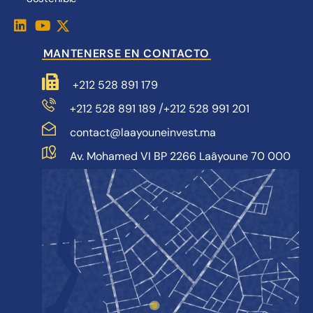
MANTENERSE EN CONTACTO
+212 528 891 179
/
+212 528 891 189
+212 528 991 201
contact@laayouneinvest.ma
Av. Mohamed VI BP 2266 Laâyoune 70 000