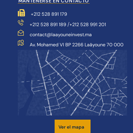
MANTENERSE EN CONTACTO
+212 528 891 179
/
+212 528 891 189
+212 528 991 201
contact@laayouneinvest.ma
Av. Mohamed VI BP 2266 Laâyoune 70 000
Ver el mapa