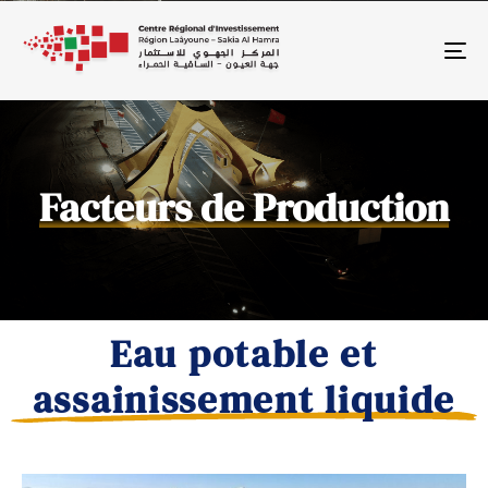
To
Facteurs de Production
Eau potable et
assainissement liquide