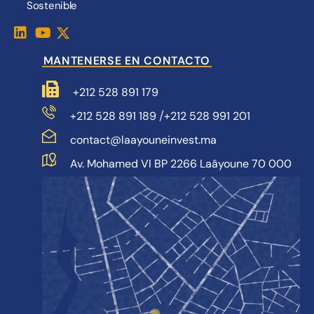
Sostenible
MANTENERSE EN CONTACTO
+212 528 891 179
/
+212 528 891 189
+212 528 991 201
contact@laayouneinvest.ma
Av. Mohamed VI BP 2266 Laâyoune 70 000