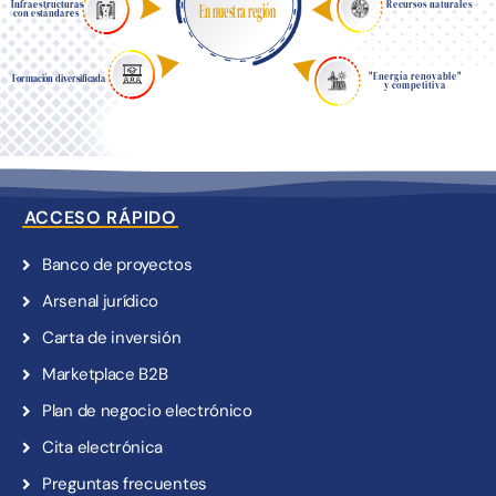
Infraestructuras
En nuestra región
Recursos naturales
con estándares
"Energía renovable"
Formación diversificada
y competitiva
ACCESO RÁPIDO
Banco de proyectos
Arsenal jurídico
Carta de inversión
Marketplace B2B
Plan de negocio electrónico
Cita electrónica
Preguntas frecuentes