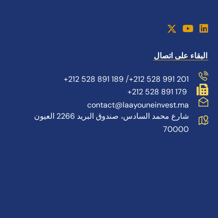
البقاء على اتصال
/
+212 528 891 189
+212 528 991 201
+212 528 891 179
contact@laayouneinvest.ma
شارع محمد السادس، صندوق البريد 2266 العيون
70000