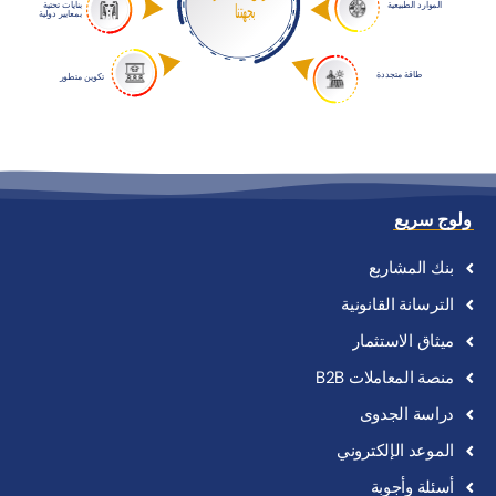
بنايات تحتية
بجهتنا
الموارد الطبيعية
بمعايير دولية
طاقة متجددة
تكوين متطور
ولوج سريع
بنك
المشاريع
الترسانة
القانونية
ميثاق
الاستثمار
منصة
المعاملات
B2B
دراسة
الجدوى
الموعد
الإلكتروني
أسئلة
وأجوبة