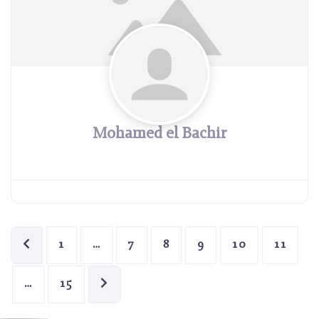
Mohamed el Bachir
ARTICLES PLUS RÉCENTS
1
…
7
8
9
10
11
PUBLICATIONS PLUS ANCIENNES
…
15