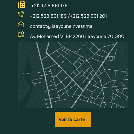
+212 528 891 179
/
+212 528 891 189
+212 528 991 201
contact@laayouneinvest.ma
Av. Mohamed VI BP 2266 Laâyoune 70 000
Voir la carte