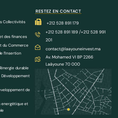
RESTEZ EN CONTACT
s Collectivités
+212 528 891 179
/
+212 528 891 189
+212 528 991
et des finances
201
e et du Commerce
contact@laayouneinvest.ma
e l’Insertion
Av. Mohamed VI BP 2266
Laâyoune 70 000
'énergie durable
le Développement
éveloppement de
n energétique et
le