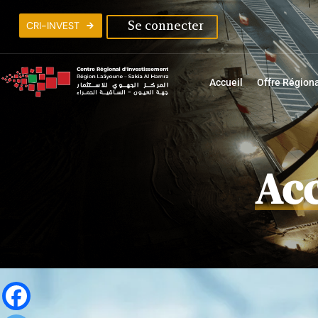
C
R
I
-
I
N
V
E
S
T
Se connecter
Accueil
Offre Région
Ac