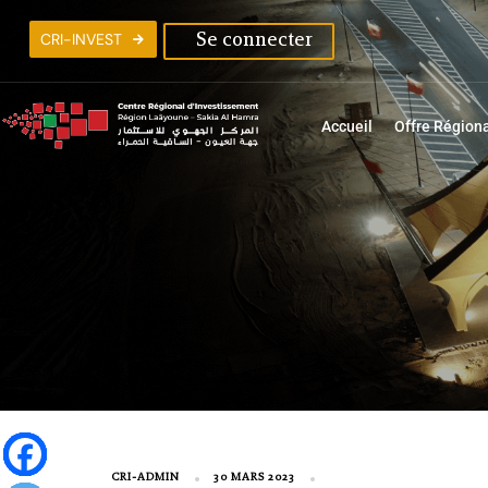
C
R
I
-
I
N
V
E
S
T
Se connecter
Accueil
Offre Région
CRI-ADMIN
30 MARS 2023