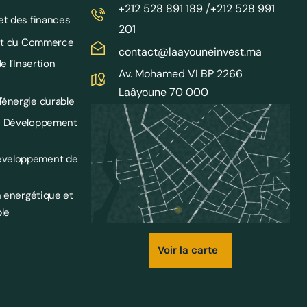
/
+212 528 891 189
+212 528 991
et des finances
201
e et du Commerce
contact@laayouneinvest.ma
e l’Insertion
Av. Mohamed VI BP 2266
Laâyoune 70 000
'énergie durable
le Développement
éveloppement de
n energétique et
le
Voir la carte