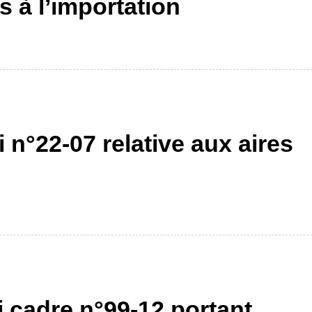
s à l’importation
 n°22-07 relative aux aires
i cadre n°99-12 portant