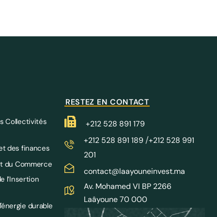
RESTEZ EN CONTACT
s Collectivités
+212 528 891 179
/
+212 528 891 189
+212 528 991
et des finances
201
e et du Commerce
contact@laayouneinvest.ma
e l’Insertion
Av. Mohamed VI BP 2266
Laâyoune 70 000
'énergie durable