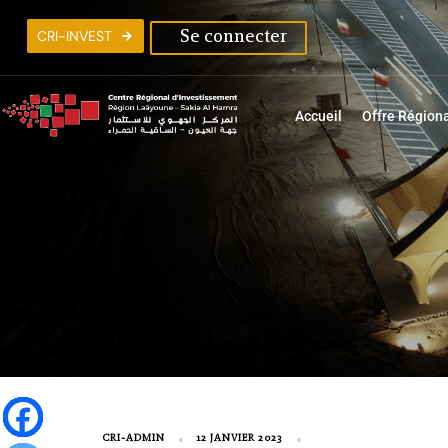
C
R
I
-
I
N
V
E
S
T
Se connecter
Accueil
Offre Région
CRI-ADMIN
12 JANVIER 2023