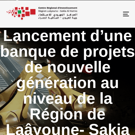
To
Lancement d’une
banque de projets
de nouvelle
génération au
niveau de la
Région de
Laâyoune- Sakia