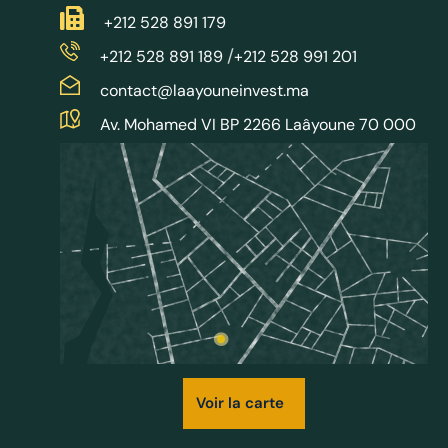
+212 528 891 179
/
+212 528 891 189
+212 528 991 201
contact@laayouneinvest.ma
Av. Mohamed VI BP 2266 Laâyoune 70 000
Voir la carte