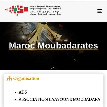
To
Maroc Moubadarates
Organisation
ADS
ASSOCIATION LAAYOUNE MOUBADARA