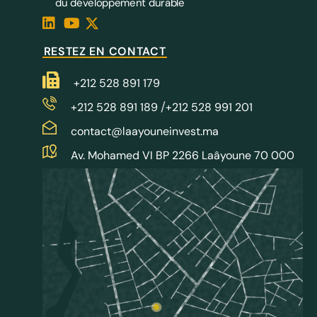
du développement durable
RESTEZ EN CONTACT
+212 528 891 179
/
+212 528 891 189
+212 528 991 201
contact@laayouneinvest.ma
Av. Mohamed VI BP 2266 Laâyoune 70 000